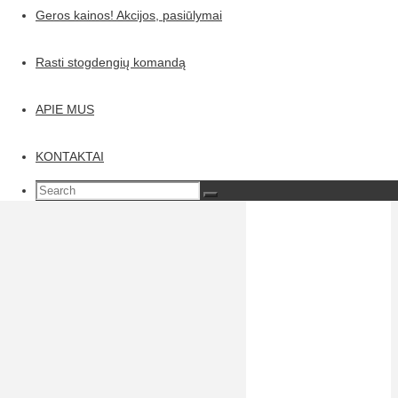
polimerais.
Geros kainos! Akcijos, pasiūlymai
Rasti stogdengių komandą
APIE MUS
KONTAKTAI
Search
Search
Search
for:
Lakšto