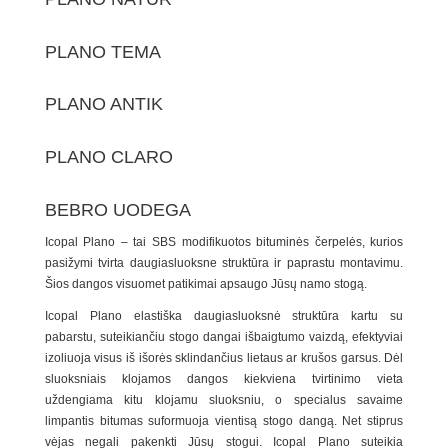
PLANO TEMA
PLANO ANTIK
PLANO CLARO
BEBRO UODEGA
Icopal Plano – tai SBS modifikuotos bituminės čerpelės, kurios
pasižymi tvirta daugiasluoksne struktūra ir paprastu montavimu.
Šios dangos visuomet patikimai apsaugo Jūsų namo stogą.
Icopal Plano elastiška daugiasluoksnė struktūra kartu su
pabarstu, suteikiančiu stogo dangai išbaigtumo vaizdą, efektyviai
izoliuoja visus iš išorės sklindančius lietaus ar krušos garsus. Dėl
sluoksniais klojamos dangos kiekviena tvirtinimo vieta
uždengiama kitu klojamu sluoksniu, o specialus savaime
limpantis bitumas suformuoja vientisą stogo dangą. Net stiprus
vėjas negali pakenkti Jūsų stogui. Icopal Plano suteikia