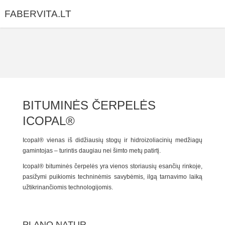
Skip
FABERVITA.LT
to
content
BITUMINĖS ČERPELĖS
ICOPAL®
Icopal® vienas iš didžiausių stogų ir hidroizoliacinių medžiagų
gamintojas – turintis daugiau nei šimto metų patirtį.
Icopal® bituminės čerpelės yra vienos storiausių esančių rinkoje,
pasižymi puikiomis techninėmis savybėmis, ilgą tarnavimo laiką
užtikrinančiomis technologijomis.
PLANO NATUR